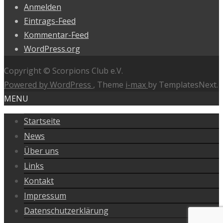
Anmelden
Eintrags-Feed
Kommentar-Feed
WordPress.org
Copyright © Scorpions Club e.V.
Powered by WordPress
, Theme
i-max
by TemplatesNext.
MENU
Startseite
News
Über uns
Links
Kontakt
Impressum
Datenschutzerklärung