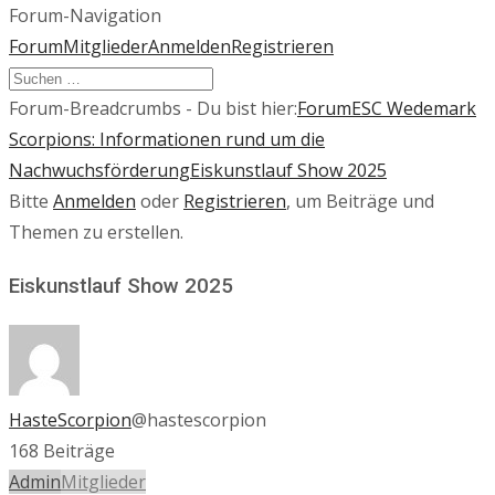
Forum-Navigation
Forum
Mitglieder
Anmelden
Registrieren
Forum-Breadcrumbs - Du bist hier:
Forum
ESC Wedemark
Scorpions: Informationen rund um die
Nachwuchsförderung
Eiskunstlauf Show 2025
Bitte
Anmelden
oder
Registrieren
, um Beiträge und
Themen zu erstellen.
Eiskunstlauf Show 2025
HasteScorpion
@hastescorpion
168 Beiträge
Admin
Mitglieder