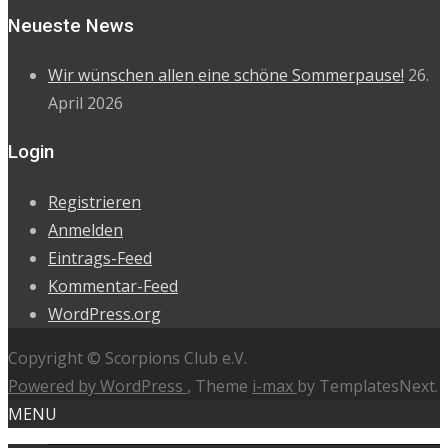
Neueste News
Wir wünschen allen eine schöne Sommerpause!
26.
April 2026
Login
Registrieren
Anmelden
Eintrags-Feed
Kommentar-Feed
WordPress.org
Copyright © Scorpions Club e.V.
Powered by WordPress
, Theme
i-max
by TemplatesNext.
MENU