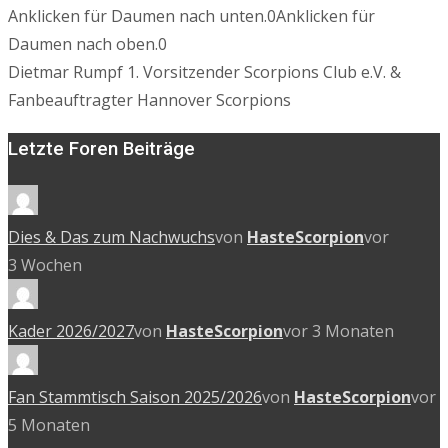
Anklicken für Daumen nach unten.
0
Anklicken für
Daumen nach oben.
0
Dietmar Rumpf 1. Vorsitzender Scorpions Club e.V. &
Fanbeauftragter Hannover Scorpions
Letzte Foren Beiträge
Dies & Das zum Nachwuchs
von
HasteScorpion
vor
3 Wochen
Kader 2026/2027
von
HasteScorpion
vor 3 Monaten
Fan Stammtisch Saison 2025/2026
von
HasteScorpion
vor
5 Monaten